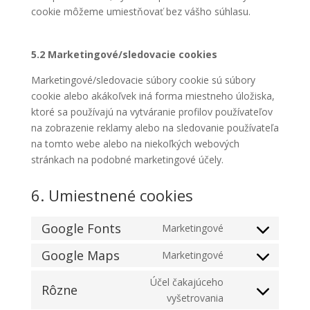
cookie môžeme umiestňovať bez vášho súhlasu.
5.2 Marketingové/sledovacie cookies
Marketingové/sledovacie súbory cookie sú súbory
cookie alebo akákoľvek iná forma miestneho úložiska,
ktoré sa používajú na vytváranie profilov používateľov
na zobrazenie reklamy alebo na sledovanie používateľa
na tomto webe alebo na niekoľkých webových
stránkach na podobné marketingové účely.
6. Umiestnené cookies
Google Fonts
Marketingové
Consent
to
Google Maps
Marketingové
Consent
service
to
Účel čakajúceho
google-
Rôzne
service
Consent
vyšetrovania
fonts