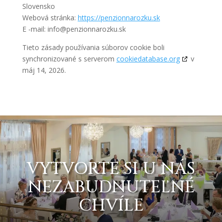
Slovensko
Webová stránka:
https://penzionnarozku.sk
E -mail:
info@
penzionnarozku.sk
Tieto zásady používania súborov cookie boli
synchronizované s serverom
cookiedatabase.org
v
máj 14, 2026.
VYTVORTE SI
U
NÁS
NEZABUDNUTEĽNÉ
CHVÍLE