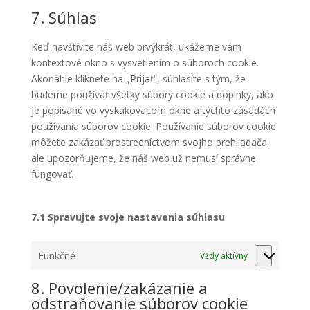
google-
to
7. Súhlas
maps
service
rôzne
Keď navštívite náš web prvýkrát, ukážeme vám
kontextové okno s vysvetlením o súboroch cookie.
Akonáhle kliknete na „Prijať“, súhlasíte s tým, že
budeme používať všetky súbory cookie a doplnky, ako
je popísané vo vyskakovacom okne a týchto zásadách
používania súborov cookie. Používanie súborov cookie
môžete zakázať prostredníctvom svojho prehliadača,
ale upozorňujeme, že náš web už nemusí správne
fungovať.
7.1 Spravujte svoje nastavenia súhlasu
Funkčné
Vždy aktívny
8. Povolenie/zakázanie a
odstraňovanie súborov cookie