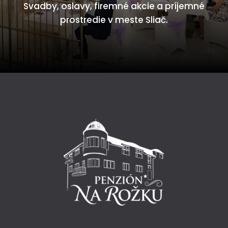
Svadby,
oslavy,
firemné
akcie
a
príjemné
prostredie
v
meste
Sliač.