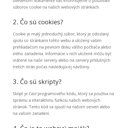
uvedenom dokumente vás informujeme o používaní
súborov cookie na našich webových stránkach.
2. Čo sú cookies?
Cookie je malý jednoduchý súbor, ktorý je odoslaný
spolu so stránkami tohto webu a uložený vašim
prehliadačom na pevnom disku vášho počítača alebo
iného zariadenia. Informácie v nich uložené môžu byť
vrátené na naše servery alebo na servery príslušných
tretích strán počas nasledujúcej návštevy.
3. Čo sú skripty?
Skript je časť programového kódu, ktorý sa používa na
správnu a interaktívnu funkciu našich webových
stránok. Tento kód sa spustí na našom serveri alebo
na vašom zariadení.
4. Čo je to webový maják?